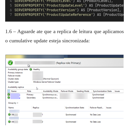
SERVERPROPERTY(
'ProductLevel'
) AS [ProductLevel], 
SERVERPROPERTY(
'ProductUpdateLevel'
) AS [ProductUpdateLe
SERVERPROPERTY(
'ProductVersion'
) AS [ProductVersion],   
SERVERPROPERTY(
'ProductUpdateReference'
) AS [ProductUpda
1.6 – Aguarde ate que a replica de leitura que aplicamos
o cumulative update esteja sincronizada: