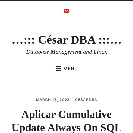
Skip
to
content
…::: César DBA :::…
Database Management and Linux
MENU
HOME
AUTHOR
MARCH 18, 2023
CESARDBA
ORACLE DATABASE
Aplicar Cumulative
LINUX
Update Always On SQL
ORACLE OCI