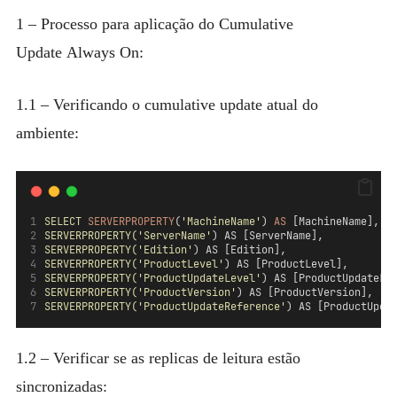
1 – Processo para aplicação do Cumulative
Update Always On:
1.1 – Verificando o cumulative update atual do
ambiente:
SELECT
SERVERPROPERTY
(
'MachineName'
) 
AS
 [MachineName], 
SERVERPROPERTY(
'ServerName'
) AS [ServerName], 
SERVERPROPERTY(
'Edition'
) AS [Edition],
SERVERPROPERTY(
'ProductLevel'
) AS [ProductLevel], 
SERVERPROPERTY(
'ProductUpdateLevel'
) AS [ProductUpdateLe
SERVERPROPERTY(
'ProductVersion'
) AS [ProductVersion],   
SERVERPROPERTY(
'ProductUpdateReference'
) AS [ProductUpda
1.2 – Verificar se as replicas de leitura estão
sincronizadas: