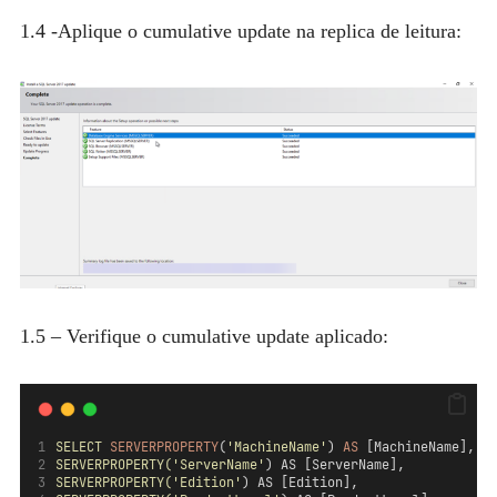
1.4 -Aplique o cumulative update na replica de leitura:
1.5 – Verifique o cumulative update aplicado:
SELECT
SERVERPROPERTY
(
'MachineName'
) 
AS
 [MachineName], 
SERVERPROPERTY(
'ServerName'
) AS [ServerName], 
SERVERPROPERTY(
'Edition'
) AS [Edition],