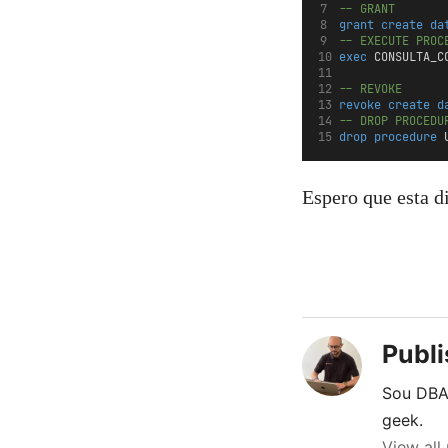
-- GRANT 
grant
create
da
-- EXECUTE PROC
exec
 CONSULTA_C
-- REVOKE
revoke
create
d
-- DROP PROCEDU
drop
procedure
 
Espero que esta di
Publ
Sou DBA 
geek.
View all