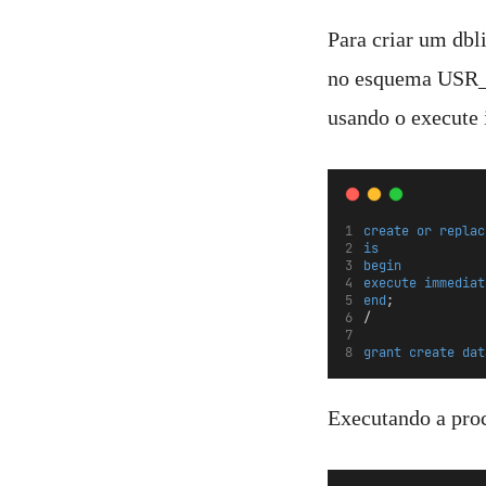
Para criar um d
no esquema USR_C
usando o execute
create
or
replac
is
begin
execute
immediat
end
;
/
grant
create
dat
Executando a pro