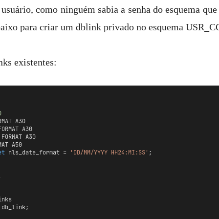
usuário, como ninguém sabia a senha do esquema que i
o abaixo para criar um dblink privado no esquema USR
nks existentes:
0
RMAT A30
FORMAT A30
 FORMAT A30
MAT A50
et
 nls_date_format = 
'DD/MM/YYYY HH24:MI:SS'
;
,
inks
 db_link;