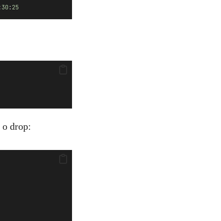
:
30
:
25
 o drop: