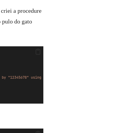
riei a procedure
 pulo do gato
 by "12345678" using ''DB01'''
;