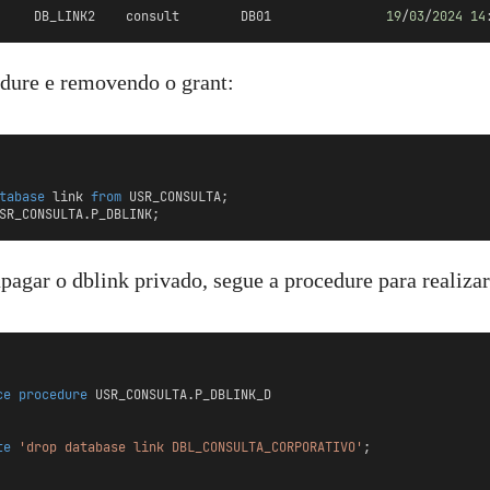
USR_CONSULTA       	DB_LINK2    consult        DB01               
19
/
03
/
2024
14
dure e removendo o grant:
tabase
 link 
from
 USR_CONSULTA;
SR_CONSULTA.P_DBLINK;
pagar o dblink privado, segue a procedure para realizar
ce
procedure
 USR_CONSULTA.P_DBLINK_D
te
'drop database link DBL_CONSULTA_CORPORATIVO'
;