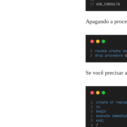
Apagando a proce
revoke
create
da
drop
procedure
 U
Se você precisar a
create
or
repla
is
begin
execute
immedia
end
;
/