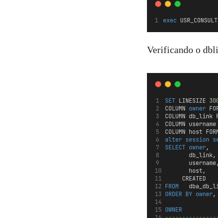
exec
 USR_CONSULT
Verificando o dbl
SET
 LINESIZE 
30
COLUMN 
owner
 FO
COLUMN db_link 
COLUMN username
COLUMN host FOR
alter
session
s
SELECT
owner
,
       db_link,
       username
       host,
	   CREATED
FROM
   dba_db_l
ORDER BY
owner
,
OWNER