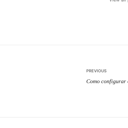
Post
PREVIOUS
navigatio
Como configurar 