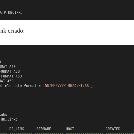
A.P_DBLINK;
ink criado:
0
RMAT A30
FORMAT A30
 FORMAT A30
MAT A50
et
 nls_date_format = 
'DD/MM/YYYY HH24:MI:SS'
;
,
inks
 db_link;
             	DB_LINK     USERNAME       HOST               CREATED
-------------------	----------- -------------- ------------------ -----------