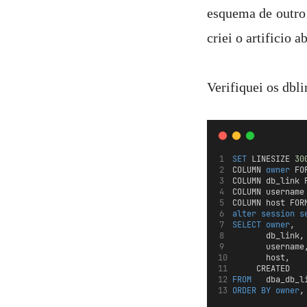
esquema de outro 
criei o artifici
Verifiquei os dbli
SET
 LINESIZE 
30
COLUMN 
owner
 FO
COLUMN db_link 
COLUMN username
COLUMN host FOR
alter
session
s
SELECT
owner
,
       db_link,
       username
       host,
	   CREATED
FROM
   dba_db_l
ORDER BY
owner
,