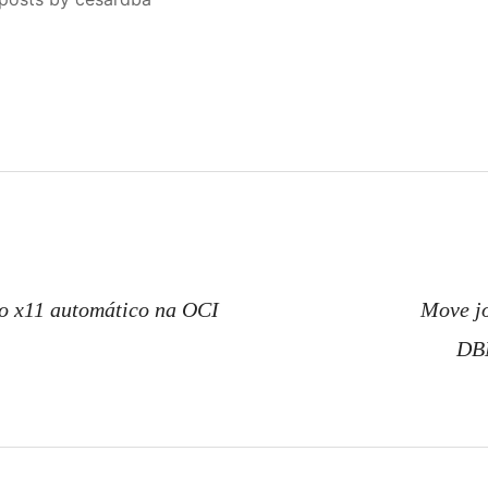
n
o x11 automático na OCI
Move j
DB