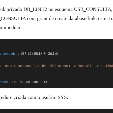
blink privado DB_LINK2 no esquema USR_CONSULTA, c
ONSULTA com grant de create database link, este é o
 immediate:
e
procedure
 USR_CONSULTA.P_DBLINK
e
'create database link DB_LINK2 connect to "consult" identified
abase
 link 
to
 USR_CONSULTA;
cedure criada com o usuário SYS: