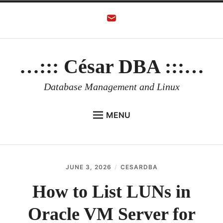
Skip
to
content
…::: César DBA :::…
Database Management and Linux
MENU
HOME
AUTHOR
JUNE 3, 2026
CESARDBA
ORACLE DATABASE
How to List LUNs in
LINUX
Oracle VM Server for
ORACLE OCI