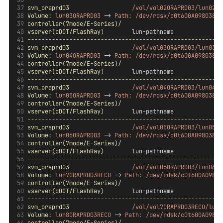
--------------------------------------------------------
svm_oraprd03
/vol/vol02ORAPRD03/lun02OR
Volume:
lun03ORAPRD03
 -> 
Path:
/dev/rdsk/c0t600A09803831
controller(7mode/E-Series
)/                             
vserver(cDOT/FlashRay
)        lun-pathname              
--------------------------------------------------------
svm_oraprd03
/vol/vol03ORAPRD03/lun03OR
Volume:
lun04ORAPRD03
 -> 
Path:
/dev/rdsk/c0t600A09803831
controller(7mode/E-Series
)/                             
vserver(cDOT/FlashRay
)        lun-pathname              
--------------------------------------------------------
svm_oraprd03
/vol/vol04ORAPRD03/lun04OR
Volume:
lun05ORAPRD03
 -> 
Path:
/dev/rdsk/c0t600A09803831
controller(7mode/E-Series
)/                             
vserver(cDOT/FlashRay
)        lun-pathname              
--------------------------------------------------------
svm_oraprd03
/vol/vol05ORAPRD03/lun05OR
Volume:
lun06ORAPRD03
 -> 
Path:
/dev/rdsk/c0t600A09803831
controller(7mode/E-Series
)/                             
vserver(cDOT/FlashRay
)        lun-pathname              
--------------------------------------------------------
svm_oraprd03
/vol/vol06ORAPRD03/lun06OR
Volume:
lun7ORAPRD03RECO
 -> 
Path:
/dev/rdsk/c0t600A09803
controller(7mode/E-Series
)/                             
vserver(cDOT/FlashRay
)        lun-pathname              
--------------------------------------------------------
svm_oraprd03
/vol/vol7ORAPRD03RECO/lun7
Volume:
lun8ORAPRD03RECO
 -> 
Path:
/dev/rdsk/c0t600A09803