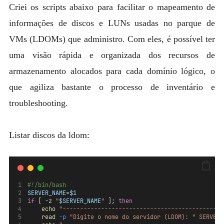
Criei os scripts abaixo para facilitar o mapeamento de
informações de discos e LUNs usadas no parque de
VMs (LDOMs) que administro. Com eles, é possível ter
uma visão rápida e organizada dos recursos de
armazenamento alocados para cada domínio lógico, o
que agiliza bastante o processo de inventário e
troubleshooting.
Listar discos da ldom:
#!/bin/bash
SERVER_NAME
=
$1
if
 [ -z 
"
$SERVER_NAME
"
 ]; 
then
echo
"----------------------------------------------
read
-p
"Digite o nome do servidor (LDOM): "
SERVER_