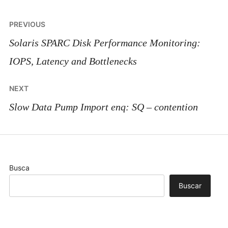
Post
PREVIOUS
navigation
Solaris SPARC Disk Performance Monitoring:
IOPS, Latency and Bottlenecks
NEXT
Slow Data Pump Import enq: SQ – contention
Busca
Buscar