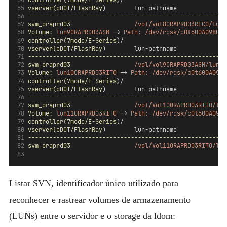
controller(7mode/E-Series
)/                             
vserver(cDOT/FlashRay
)        lun-pathname              
--------------------------------------------------------
svm_oraprd03
/vol/vol8ORAPRD03RECO/lun8
Volume:
lun9ORAPRD03ASM
 -> 
Path:
/dev/rdsk/c0t600A098038
controller(7mode/E-Series
)/                             
vserver(cDOT/FlashRay
)        lun-pathname              
--------------------------------------------------------
svm_oraprd03
/vol/vol9ORAPRD03ASM/lun9O
Volume:
lun10ORAPRD03RITO
 -> 
Path:
/dev/rdsk/c0t600A0980
controller(7mode/E-Series
)/                             
vserver(cDOT/FlashRay
)        lun-pathname              
--------------------------------------------------------
svm_oraprd03
/vol/Vol10ORAPRD03RITO/lun
Volume:
lun11ORAPRD03RITO
 -> 
Path:
/dev/rdsk/c0t600A0980
controller(7mode/E-Series
)/                             
vserver(cDOT/FlashRay
)        lun-pathname              
--------------------------------------------------------
svm_oraprd03
/vol/Vol11ORAPRD03RITO/lun
Listar SVN, identificador único utilizado para
reconhecer e rastrear volumes de armazenamento
(LUNs) entre o servidor e o storage da ldom: