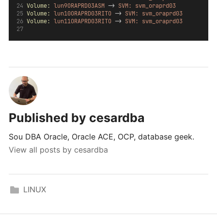
Volume:
lun9ORAPRD03ASM
 -> 
SVM:
svm_oraprd03
Volume:
lun10ORAPRD03RITO
 -> 
SVM:
svm_oraprd03
Volume:
lun11ORAPRD03RITO
 -> 
SVM:
svm_oraprd03
Published by
cesardba
Sou DBA Oracle, Oracle ACE, OCP, database geek.
View all posts by cesardba
LINUX