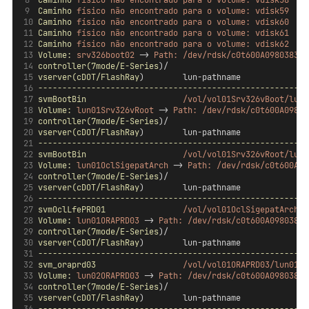
Caminho
físico
não
encontrado
para
o
volume:
vdisk58
Caminho
físico
não
encontrado
para
o
volume:
vdisk59
Caminho
físico
não
encontrado
para
o
volume:
vdisk60
Caminho
físico
não
encontrado
para
o
volume:
vdisk61
Caminho
físico
não
encontrado
para
o
volume:
vdisk62
Volume:
srv326boot02
 -> 
Path:
/dev/rdsk/c0t600A098038304
controller(7mode/E-Series
)/                             
vserver(cDOT/FlashRay
)        lun-pathname              
--------------------------------------------------------
svmBootBin
/vol/vol01Srv326vBoot/lun0
Volume:
lun01Srv326vRoot
 -> 
Path:
/dev/rdsk/c0t600A09803
controller(7mode/E-Series
)/                             
vserver(cDOT/FlashRay
)        lun-pathname              
--------------------------------------------------------
svmBootBin
/vol/vol01Srv326vRoot/lun0
Volume:
lun01OclSigepatArch
 -> 
Path:
/dev/rdsk/c0t600A09
controller(7mode/E-Series
)/                             
vserver(cDOT/FlashRay
)        lun-pathname              
--------------------------------------------------------
svmOclLfePRD01
/vol/vol01OclSigepatArch/l
Volume:
lun01ORAPRD03
 -> 
Path:
/dev/rdsk/c0t600A09803831
controller(7mode/E-Series
)/                             
vserver(cDOT/FlashRay
)        lun-pathname              
--------------------------------------------------------
svm_oraprd03
/vol/vol01ORAPRD03/lun01OR
Volume:
lun02ORAPRD03
 -> 
Path:
/dev/rdsk/c0t600A09803831
controller(7mode/E-Series
)/                             
vserver(cDOT/FlashRay
)        lun-pathname              