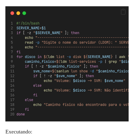
#!/bin/bash
SERVER_NAME
=
$1
if
 [ -z 
"
$SERVER_NAME
"
 ]; 
then
echo
"----------------------------------------------
read
-p
"Digite o nome do servidor (LDOM): "
SERVER_
echo
"----------------------------------------------
fi
for
disco
in
$(
ldm
 list 
-o
 disk ${
SERVER_NAME
} 
|
awk
 'NR
caminho_fisico
=
$(
ldm
 list-services 
-p
|
grep
 "
$disco
if
 [ ! -z 
"
$caminho_fisico
"
 ]; 
then
svm_nome
=
$(
sanlun
 lun show 
-d
 "
$caminho_fisico
" 
if
 [ ! -z 
"
$svm_nome
"
 ]; 
then
echo
"Volume: 
$disco
 -> SVM: 
$svm_nome
"
else
echo
"Volume: 
$disco
 -> SVM: Não identifica
fi
else
echo
"Caminho físico não encontrado para o volum
fi
done
Executando: