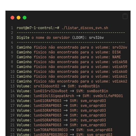
root@m7-1-control:~#
./listar_discos_svn.sh
---------------------------------------------------
Digite
o
nome
do
servidor
 (LDOM): srv326v
---------------------------------------------------
Caminho
físico
não
encontrado
para
o
volume:
srv326v
Caminho
físico
não
encontrado
para
o
volume:
DISK
Caminho
físico
não
encontrado
para
o
volume:
NAME
Caminho
físico
não
encontrado
para
o
volume:
vdisk58
Caminho
físico
não
encontrado
para
o
volume:
vdisk59
Caminho
físico
não
encontrado
para
o
volume:
vdisk60
Caminho
físico
não
encontrado
para
o
volume:
vdisk61
Caminho
físico
não
encontrado
para
o
volume:
vdisk62
Volume:
srv326boot02
 -> 
SVM:
svmBootBin
Volume:
lun01Srv326vRoot
 -> 
SVM:
svmBootBin
Volume:
lun01OclSigepatArch
 -> 
SVM:
svmOclLfePRD01
Volume:
lun01ORAPRD03
 -> 
SVM:
svm_oraprd03
Volume:
lun02ORAPRD03
 -> 
SVM:
svm_oraprd03
Volume:
lun03ORAPRD03
 -> 
SVM:
svm_oraprd03
Volume:
lun04ORAPRD03
 -> 
SVM:
svm_oraprd03
Volume:
lun05ORAPRD03
 -> 
SVM:
svm_oraprd03
Volume:
lun06ORAPRD03
 -> 
SVM:
svm_oraprd03
Volume:
lun7ORAPRD03RECO
 -> 
SVM:
svm_oraprd03
Volume:
lun8ORAPRD03RECO
 -> 
SVM:
svm_oraprd03