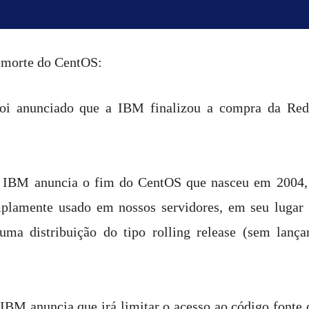
 morte do CentOS:
oi anunciado que a IBM finalizou a compra da Re
 IBM anuncia o fim do CentOS que nasceu em 2004, p
lamente usado em nossos servidores, em seu lugar e
ma distribuição do tipo rolling release (sem lanç
IBM anuncia que irá limitar o acesso ao código font