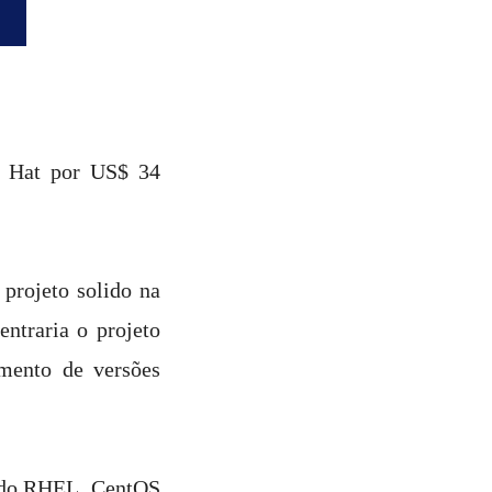
d Hat por US$ 34
rojeto solido na
ntraria o projeto
amento de versões
e do RHEL, CentOS