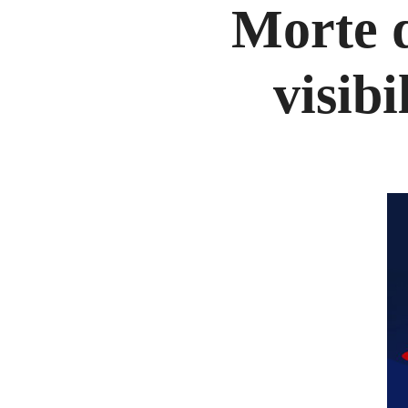
Morte 
visib