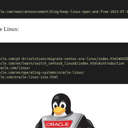
cle.com/news/announcement/blog/keep-linux-open-and-free-2023-07-
e Linux:
acle.com/pt-br/solutions/migrate-centos-ora-linux/index.html#GUI
acle.com/en/learn/switch_centos8_linux8/index.html#introduction
racle.com/linux/
acle.com/en/operating-systems/oracle-linux/
cle.com/oracle-linux-isos.html