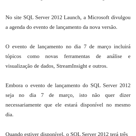
MYSQL
MAR
POSTGRESQL
No site SQL Server 2012 Launch, a Microsoft divulgou
Expan
a agenda do evento de lançamento da nova versão.
MICROSOFT
child
menu
OTHER
O evento de lançamento no dia 7 de março incluirá
PORTUGUESE
tópicos como novas ferramentas de análise e
visualização de dados, StreamInsight e outros.
Embora o evento de lançamento do SQL Server 2012
seja no dia 7 de março, isto não quer dizer
necessariamente que ele estará disponível no mesmo
dia.
Quando estiver disponível, o SQL Server 2012 terá três