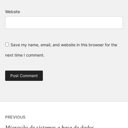
Website
Save my name, email, and website in this browser for the
next time I comment.
Post
PREVIOUS
navigation
Migração de sistemas e base de dados