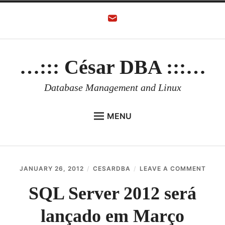
Skip
to
content
…::: César DBA :::…
Database Management and Linux
MENU
HOME
AUTHOR
ON
JANUARY 26, 2012
CESARDBA
LEAVE A COMMENT
ORACLE DATABASE
SQL
SERV
SQL Server 2012 será
LINUX
2012
SERÁ
lançado em Março
ORACLE OCI
LANÇ
EM