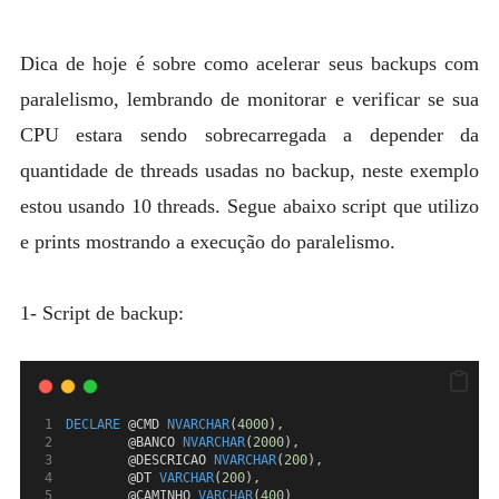
MYSQL
POSTGRESQL
Dica de hoje é sobre como acelerar seus backups com
Expan
paralelismo, lembrando de monitorar e verificar se sua
MICROSOFT
child
CPU estara sendo sobrecarregada a depender da
menu
OTHER
quantidade de threads usadas no backup, neste exemplo
PORTUGUESE
estou usando 10 threads. Segue abaixo script que utilizo
e prints mostrando a execução do paralelismo.
1- Script de backup:
DECLARE
 @CMD 
NVARCHAR
(
4000
),
        @BANCO 
NVARCHAR
(
2000
),
        @DESCRICAO 
NVARCHAR
(
200
), 
        @DT 
VARCHAR
(
200
),
        @CAMINHO 
VARCHAR
(
400
)