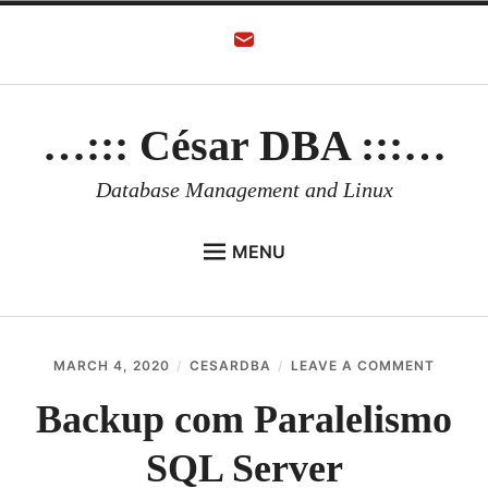
Skip
to
content
…::: César DBA :::…
Database Management and Linux
MENU
HOME
AUTHOR
ON
MARCH 4, 2020
CESARDBA
LEAVE A COMMENT
ORACLE DATABASE
BACKU
COM
Backup com Paralelismo
LINUX
PARAL
SQL
SQL Server
ORACLE OCI
SERVE