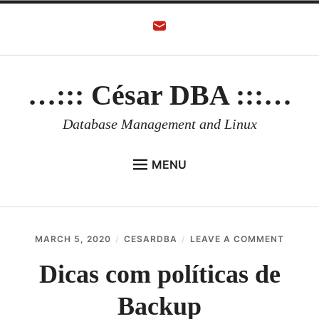
Skip
to
content
…::: César DBA :::…
Database Management and Linux
MENU
HOME
AUTHOR
ON
MARCH 5, 2020
CESARDBA
LEAVE A COMMENT
ORACLE DATABASE
DICAS
COM
Dicas com políticas de
LINUX
POLÍTI
DE
Backup
ORACLE OCI
BACKU