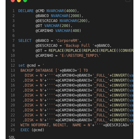
DECLARE
 @CMD 
NVARCHAR
(
4000
),
        @BANCO 
NVARCHAR
(
2000
),
        @DESCRICAO 
NVARCHAR
(
200
), 
        @DT 
VARCHAR
(
200
),
        @CAMINHO 
VARCHAR
(
400
)
SELECT
  @BANCO = 
'CorporeRM'
,
        @DESCRICAO = 
'Backup Full '
+@BANCO,
        @DT = 
REPLACE
(
REPLACE
(
REPLACE
(
REPLACE
((
CONVERT
(
        @CAMINHO = 
'E:\RESTORE_TEMP2\'
set
 @cmd = 
'
 BACKUP DATABASE ['
+@BANCO+
'] TO  
   DISK = N'
+
''''
+@CAMINHO+@BANCO+
'_FULL_'
+
CONVERT
(
varc
  ,DISK = N'
+
''''
+@CAMINHO+@BANCO+
'_FULL_'
+
CONVERT
(
varc
  ,DISK = N'
+
''''
+@CAMINHO+@BANCO+
'_FULL_'
+
CONVERT
(
varc
  ,DISK = N'
+
''''
+@CAMINHO+@BANCO+
'_FULL_'
+
CONVERT
(
varc
  ,DISK = N'
+
''''
+@CAMINHO+@BANCO+
'_FULL_'
+
CONVERT
(
varc
  ,DISK = N'
+
''''
+@CAMINHO+@BANCO+
'_FULL_'
+
CONVERT
(
varc
  ,DISK = N'
+
''''
+@CAMINHO+@BANCO+
'_FULL_'
+
CONVERT
(
varc
  ,DISK = N'
+
''''
+@CAMINHO+@BANCO+
'_FULL_'
+
CONVERT
(
varc
  ,DISK = N'
+
''''
+@CAMINHO+@BANCO+
'_FULL_'
+
CONVERT
(
varc
  ,DISK = N'
+
''''
+@CAMINHO+@BANCO+
'_FULL_'
+
CONVERT
(
varc
 WITH NOFORMAT, NOINIT,  NAME = N'
+
''''
+@DESCRICAO+
''''
EXEC
 (@cmd)
SQL