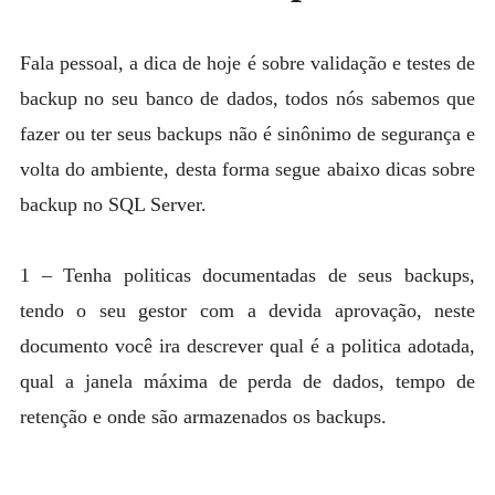
MYSQL
POSTGRESQL
Fala pessoal, a dica de hoje é sobre validação e testes de
Expan
backup no seu banco de dados, todos nós sabemos que
MICROSOFT
child
fazer ou ter seus backups não é sinônimo de segurança e
menu
OTHER
volta do ambiente, desta forma segue abaixo dicas sobre
PORTUGUESE
backup no SQL Server.
1 – Tenha politicas documentadas de seus backups,
tendo o seu gestor com a devida aprovação, neste
documento você ira descrever qual é a politica adotada,
qual a janela máxima de perda de dados, tempo de
retenção e onde são armazenados os backups.