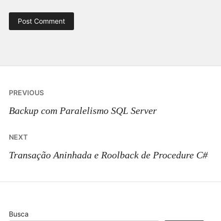
Post
PREVIOUS
navigation
Backup com Paralelismo SQL Server
NEXT
Transação Aninhada e Roolback de Procedure C#
Busca